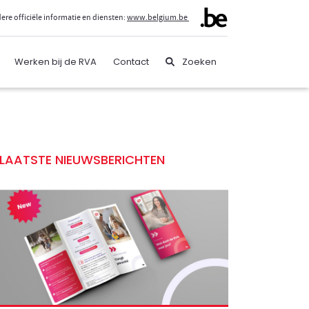
ere officiële informatie en diensten:
www.belgium.be
Werken bij de RVA
Contact
Zoeken
LAATSTE NIEUWSBERICHTEN