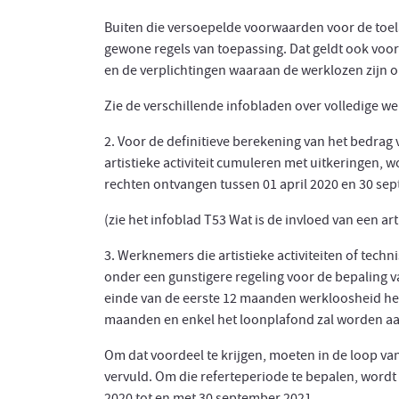
Buiten die versoepelde voorwaarden voor de toel
gewone regels van toepassing. Dat geldt ook voor
en de verplichtingen waaraan de werklozen zijn
Zie de verschillende infobladen over volledige w
2. Voor de definitieve berekening van het bedrag 
artistieke activiteit cumuleren met uitkeringen,
rechten ontvangen tussen 01 april 2020 en 30 se
(zie het infoblad T53 Wat is de invloed van een art
3. Werknemers die artistieke activiteiten of technis
onder een gunstigere regeling voor de bepaling 
einde van de eerste 12 maanden werkloosheid h
maanden en enkel het loonplafond zal worden a
Om dat voordeel te krijgen, moeten in de loop v
vervuld. Om die referteperiode te bepalen, word
2020 tot en met 30 september 2021.