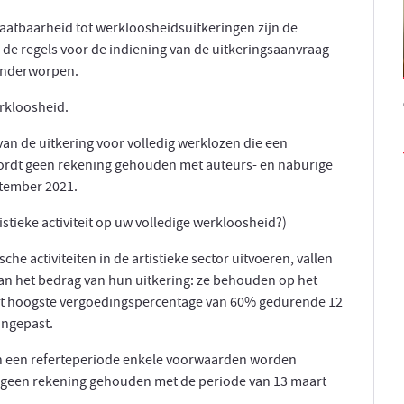
aatbaarheid tot werkloosheidsuitkeringen zijn de
 de regels voor de indiening van de uitkeringsaanvraag
 onderworpen.
erkloosheid.
van de uitkering voor volledig werklozen die een
 wordt geen rekening gehouden met auteurs- en naburige
ptember 2021.
istieke activiteit op uw volledige werkloosheid?)
che activiteiten in de artistieke sector uitvoeren, vallen
van het bedrag van hun uitkering: ze behouden op het
et hoogste vergoedingspercentage van 60% gedurende 12
angepast.
an een referteperiode enkele voorwaarden worden
t geen rekening gehouden met de periode van 13 maart